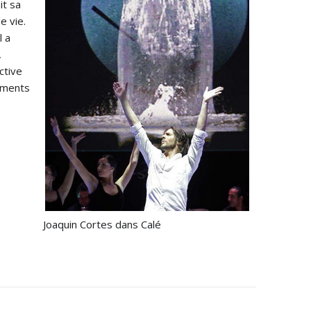
it sa
e vie.
l a
,
ctive
timents
Joaquin Cortes dans Calé