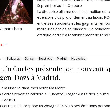
Septembre au 14 Octobre.
La directrice affirme que son ambition est
et encore plus profondément au Japon. POur
entre ses étudiants et les gagnants rempor
Komatsubara
meilleures écoles sévillannes. Elle collabor
étatique dédiée à l'établissement de liens c
lus →
011
Bailaores
Danse
Spectacle
Madrid
Nouvelles
quin Cortes présente son nouveau sp
gen-Dazs à Madrid.
 à la lumière dans mes yeux: Ma Mère".
n Cortes revoit sa carrière au Théâtre Häagen-Dazs dès le 5 mai
au 22 mai.
n Cortes nous propose un voyage à travers ses émotions personn