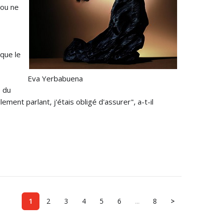
nou ne
 que le
Eva Yerbabuena
e du
ment parlant, j'étais obligé d'assurer", a-t-il
1
2
3
4
5
6
...
8
>