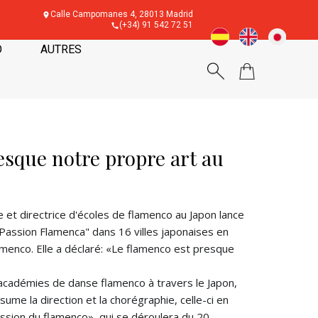
Calle Campomanes 4, 28013 Madrid
(+34) 91 542 72 51
O
AUTRES
esque notre propre art au
t directrice d'écoles de flamenco au Japon lance
Passion Flamenca" dans 16 villes japonaises en
lamenco. Elle a déclaré: «Le flamenco est presque
académies de danse flamenco à travers le Japon,
me la direction et la chorégraphie, celle-ci en
assion du flamenco», qui se déroulera du 20