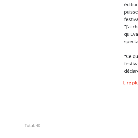
éditio
puisse
festiv
"J'ai 
qu'Eva
specta
"Ce qu
festiv
déclar
Lire p
Total: 40