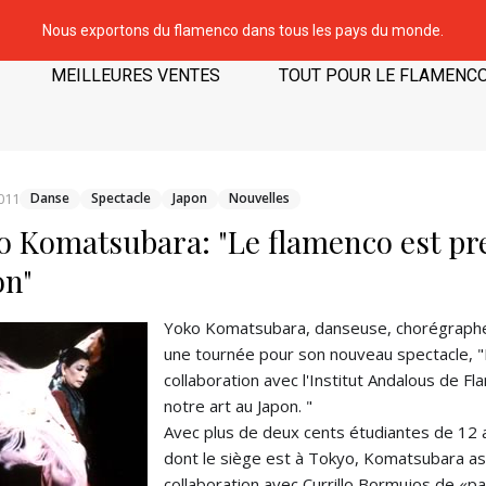
Nous exportons du flamenco dans tous les pays du monde.
MEILLEURES VENTES
TOUT POUR LE FLAMENC
011
Danse
Spectacle
Japon
Nouvelles
o Komatsubara: "Le flamenco est pr
on"
Yoko Komatsubara, danseuse, chorégraphe e
une tournée pour son nouveau spectacle, "
collaboration avec l'Institut Andalous de F
notre art au Japon. "
Avec plus de deux cents étudiantes de 12 
dont le siège est à Tokyo, Komatsubara assu
collaboration avec Currillo Bormujos de «p