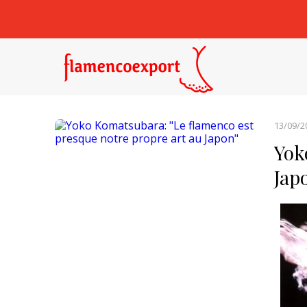
13/09/2
Yok
Jap