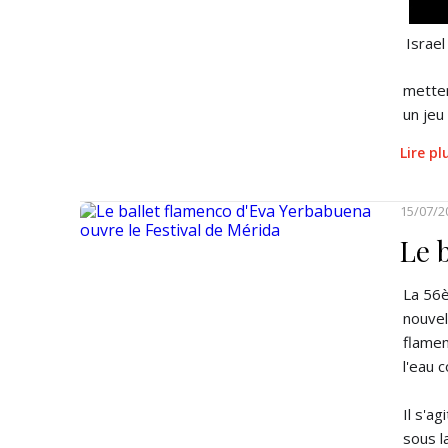
Israel
metten
un jeu
Lire p
15/07/2
Le 
La 56è
nouvel
flamen
l'eau 
Il s'a
sous l