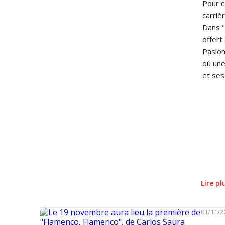
Pour c
carriè
Dans "
offert
Pasion
où une
et ses
Lire p
01/11/2