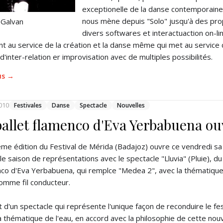
exceptionelle de la danse contemporaine 
nous mène depuis "Solo" jusqu'à des prop
 Galvan
divers softwares et interactuaction on-li
t au service de la création et la danse même qui met au service 
 d'inter-relation er improvisation avec de multiples possibilités.
lus →
010
Festivales
Danse
Spectacle
Nouvelles
ballet flamenco d'Eva Yerbabuena ouv
me édition du Festival de Mérida (Badajoz) ouvre ce vendredi sa
le saison de représentations avec le spectacle "Lluvia" (Pluie), du
co d'Eva Yerbabuena, qui remplce "Medea 2", avec la thématiqu
comme fil conducteur.
git d'un spectacle qui représente l'unique façon de reconduire le fes
a thématique de l'eau, en accord avec la philosophie de cette nouv