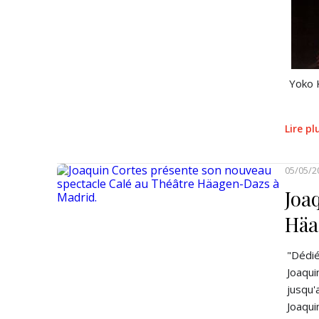
Yoko 
Lire p
05/05/2
Joa
Häa
"Dédié
Joaqui
jusqu'
Joaqui