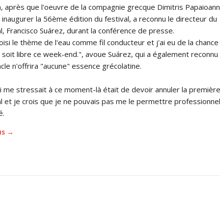
n, après que l'oeuvre de la compagnie grecque Dimitris Papaioan
 inaugurer la 56ème édition du festival, a reconnu le directeur du
al, Francisco Suárez, durant la conférence de presse.
choisi le thème de l'eau comme fil conducteur et j'ai eu de la chance
 soit libre ce week-end.", avoue Suárez, qui a également reconnu
cle n'offrira "aucune" essence grécolatine.
i me stressait à ce moment-là était de devoir annuler la premièr
al et je crois que je ne pouvais pas me le permettre professionnelle
é.
lus →