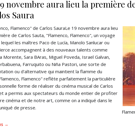
19 novembre aura lieu la première d
los Saura
nco, Flamenco" de Carlos SauraLe 19 novembre aura lieu
mière de Carlos Sauta, "Flamenco, Flamenco", un voyage
 lequel les maîtres Paco de Lucía, Manolo Sanlucar ou
Merce accompagnent à des nouveaux talents comme
la Morente, Sara BAras, Miguel Poveda, Israel Galvan,
rbabuena, Farruquito ou Niña Pastori, une sorte de
tation ou d'alternative qui maintient la flamme du
"Flamenco, Flamenco" reflète parfaitement la particulière
sonnelle forme de réaliser du cinéma musical de Carlos
et a permis aux spectateurs du monde entier de profiter
re cinéma et de notre art, comme on a indiqué dans le
niqué de presse.
Flame
lus →