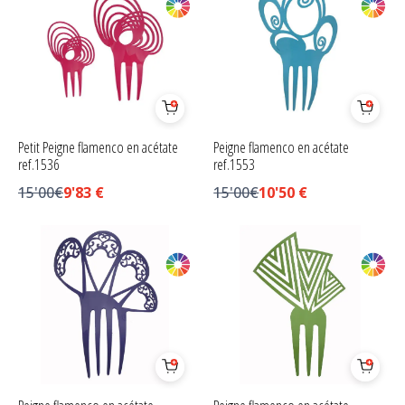
Petit Peigne flamenco en acétate
Peigne flamenco en acétate
ref.1536
ref.1553
15'00€
9'83
€
15'00€
10'50
€