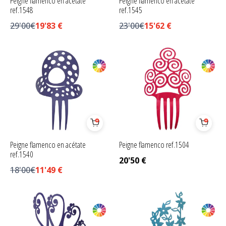
Peigne flamenco en acétate
Peigne flamenco en acétate
ref.1548
ref.1545
29'00€
19'83
€
23'00€
15'62
€
Peigne flamenco en acétate
Peigne flamenco ref.1504
ref.1540
20'50
€
18'00€
11'49
€