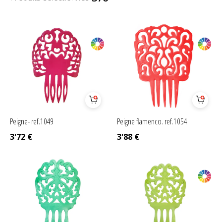
Peigne- ref.1049
Peigne flamenco. ref.1054
3'72
€
3'88
€