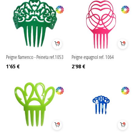
Peigne flamenco - Peineta ref.1053
Peigne espagnol ref. 1064
1'65
€
2'98
€