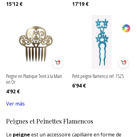
15'12
€
17'19
€
Peigne en Plastique Teint à la Main
Petit peigne flamenco ref. 1525
en Or
6'94
€
4'92
€
Ver más
Peignes et Peinettes Flamencos
Le
peigne
est un accessoire capillaire en forme de