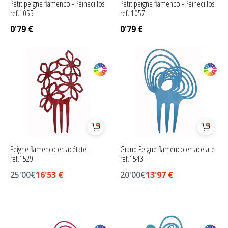
Petit peigne flamenco - Peinecillos
Petit peigne flamenco - Peinecillos
ref.1055
ref. 1057
0'79
€
0'79
€
Peigne flamenco en acétate
Grand Peigne flamenco en acétate
ref.1529
ref.1543
25'00€
16'53
€
20'00€
13'97
€