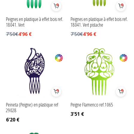
Peignes en plastique à effet bois ref.
Peignes en plastique à effet bois ref.
18041. Vert
18041. Vert pistache
7'50€
4'96
€
7'50€
4'96
€
Peineta (Peigne) en plastique ref
Peigne Flamenco ref.1065
29028
3'51
€
6'20
€