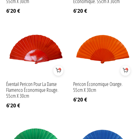
55cm X 30cm
Economique. 55cm X 30cm
6'20
€
6'20
€
Éventail Pericon Pour La Danse
Pericon Économique Orange.
Flamenco Économique Rouge.
55cm X 30cm
55cm X 30cm
6'20
€
6'20
€