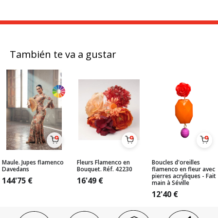
También te va a gustar
Maule. Jupes flamenco
Fleurs Flamenco en
Boucles d'oreilles
Davedans
Bouquet. Réf. 42230
flamenco en fleur avec
pierres acryliques - Fait
144'75
€
16'49
€
main à Séville
12'40
€