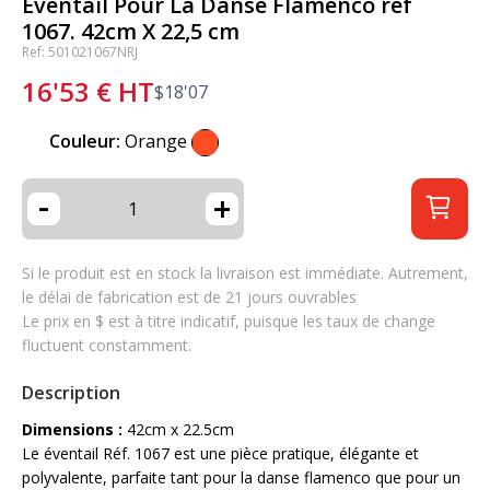
Éventail Pour La Danse Flamenco réf
1067. 42cm X 22,5 cm
Ref: 501021067NRJ
16'53
€
HT
$
18'07
Couleur:
Orange
-
+
Si le produit est en stock la livraison est immédiate. Autrement,
le délai de fabrication est de 21 jours ouvrables
Le prix en $ est à titre indicatif, puisque les taux de change
fluctuent constamment.
Description
Dimensions :
42cm x 22.5cm
Le éventail Réf. 1067 est une pièce pratique, élégante et
polyvalente, parfaite tant pour la danse flamenco que pour un