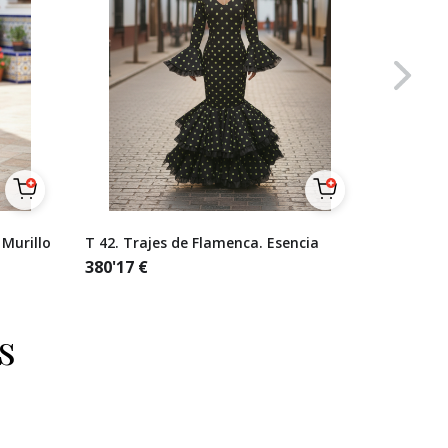
 Murillo
T 42. Trajes de Flamenca. Esencia
Talla 38
lunares 
380'17
€
naranjas
321'49
€
s