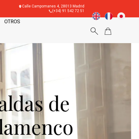
Calle Campomanes 4, 28013 Madrid
(+34) 91 542 72 51
OTROS