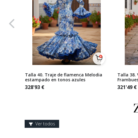
rado
Talla 40. Traje de flamenca Melodia
Talla 38.
estampado en tonos azules
Frambues
328'93
€
321'49
€
Ver todos