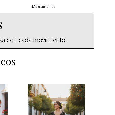
Mantoncillos
s
esa con cada movimiento.
icos