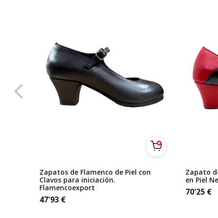
al Piel
Zapatos de Flamenco de Piel con
Zapato d
Clavos para iniciación.
en Piel N
Flamencoexport
70'25
€
47'93
€