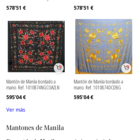
578'51
€
578'51
€
Mantón de Manila bordado a
Mantón de Manila bordado a
mano. Ref. 1010874NGCOAZLN
mano. Ref. 1010874DCDBG
595'04
€
595'04
€
Ver más
Mantones de Manila