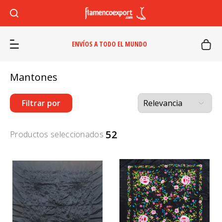
ENVÍOS A TODO EL MUNDO
Mantones
Filtrar por
52
Productos seleccionados