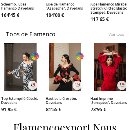
Schermo. Jupes
Jupe de Flamenco
Jupe Flamenco Mirabel
flamenco Davedans
"Azabache". Davedans
Stretch Knitted Elastic
Stamped. Davedans
164'45
€
104'00
€
117'65
€
Tops de Flamenco
Voir tous
Top Estampillé Côtelé.
Haut Lola Crespón.
Haut Imprimé
Davedans
Davedans
'Soniquete'. Davedans
91'95
€
81'55
€
73'95
€
Flamencoexport Nous