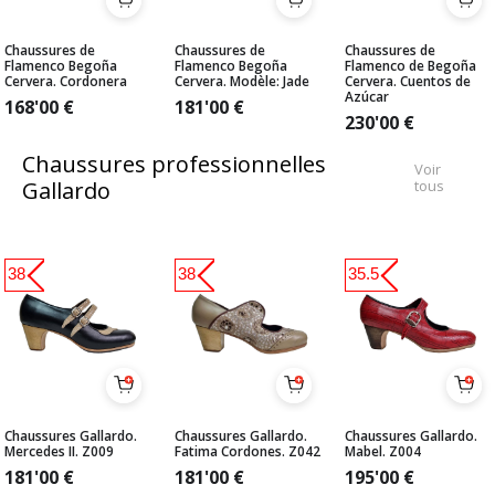
Chaussures de
Chaussures de
Chaussures de
Flamenco Begoña
Flamenco Begoña
Flamenco de Begoña
Cervera. Cordonera
Cervera. Modèle: Jade
Cervera. Cuentos de
Azúcar
168'00
€
181'00
€
230'00
€
Chaussures professionnelles
Voir
Gallardo
tous
38
38
35.5
Chaussures Gallardo.
Chaussures Gallardo.
Chaussures Gallardo.
Mercedes II. Z009
Fatima Cordones. Z042
Mabel. Z004
181'00
€
181'00
€
195'00
€