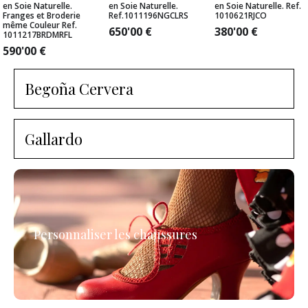
en Soie Naturelle.
en Soie Naturelle.
en Soie Naturelle. Ref.
Franges et Broderie
Ref.1011196NGCLRS
1010621RJCO
même Couleur Ref.
650'00
€
380'00
€
1011217BRDMRFL
590'00
€
Begoña Cervera
Gallardo
Personnaliser les chaussures