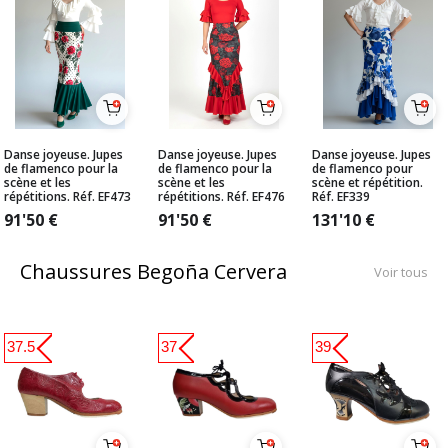
Danse joyeuse. Jupes
Danse joyeuse. Jupes
Danse joyeuse. Jupes
de flamenco pour la
de flamenco pour la
de flamenco pour
scène et les
scène et les
scène et répétition.
répétitions. Réf. EF473
répétitions. Réf. EF476
Réf. EF339
91'50
€
91'50
€
131'10
€
Chaussures Begoña Cervera
Voir tous
37.5
37
39