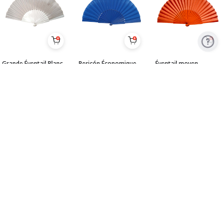
Grande Éventail Blanc
Pericón Économique
Éventail moyen-
Economique. 55cm X
Bleu. 55cm X 30cm
pericon pour la danse
30cm
flamenco 51 cm X 27,5
7'50
€
cm
7'50
€
21'90
€
Les meilleures offres pour vos
Voir
premiers cours :
tous