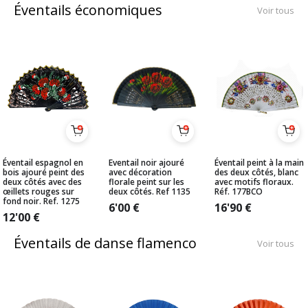
Éventails économiques
Voir tous
Éventail espagnol en
Eventail noir ajouré
Éventail peint à la main
bois ajouré peint des
avec décoration
des deux côtés, blanc
deux côtés avec des
florale peint sur les
avec motifs floraux.
œillets rouges sur
deux côtés. Ref 1135
Réf. 177BCO
fond noir. Ref. 1275
6'00
€
16'90
€
12'00
€
Éventails de danse flamenco
Voir tous