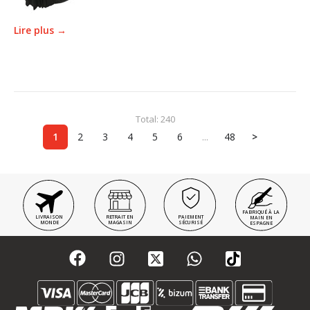
Lire plus →
Total: 240
1
2
3
4
5
6
...
48
>
FABRIQUÉ À LA
LIVRAISON
RETRAIT EN
PAIEMENT
MAIN EN
MONDE
MAGASIN
SÉCURISÉ
ESPAGNE