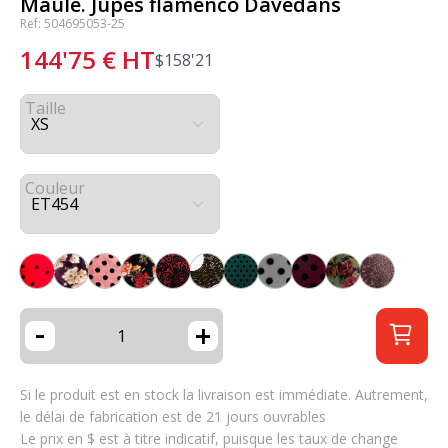
Maule. Jupes flamenco Davedans
Ref: 504695053-25
144'75
€
HT
$
158'21
Taille
Couleur
-
+
Si le produit est en stock la livraison est immédiate. Autrement,
le délai de fabrication est de 21 jours ouvrables
Le prix en $ est à titre indicatif, puisque les taux de change