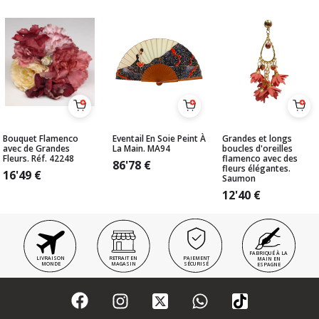
Bouquet Flamenco
Eventail En Soie Peint À
Grandes et longs
avec de Grandes
La Main. MA94
boucles d'oreilles
Fleurs. Réf. 42248
flamenco avec des
86'78
€
fleurs élégantes.
16'49
€
Saumon
12'40
€
FABRIQUÉ À LA
LIVRAISON
RETRAIT EN
PAIEMENT
MAIN EN
MONDE
MAGASIN
SÉCURISÉ
ESPAGNE