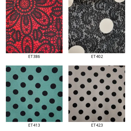
ET386
ET402
ET413
ET423