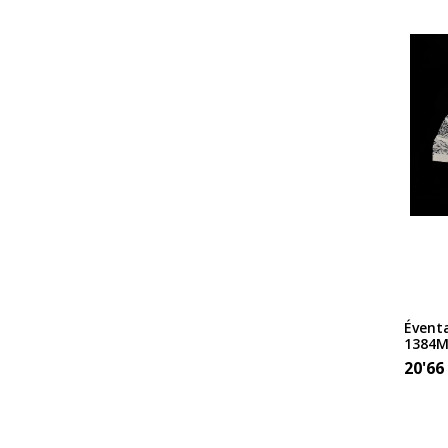
Éventa
1384
20'66