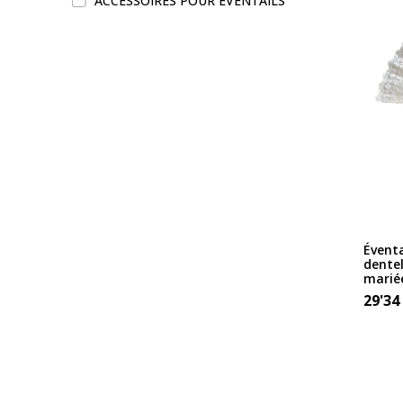
ACCESSOIRES POUR ÉVENTAILS
Éventa
dentel
marié
29'34