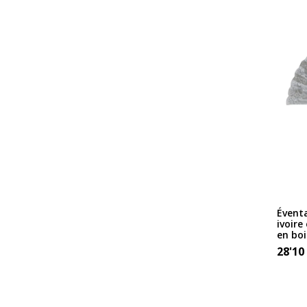
Éventa
ivoire
en boi
28'10