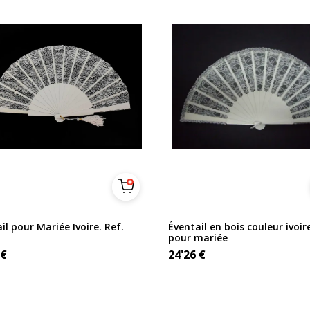
il pour Mariée Ivoire. Ref.
Éventail en bois couleur ivoir
M
pour mariée
€
24'26
€