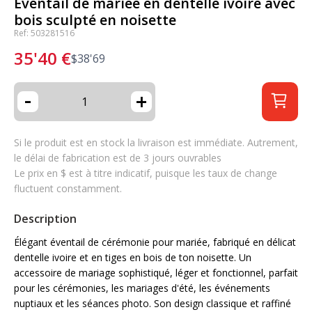
Éventail de mariée en dentelle ivoire avec
bois sculpté en noisette
Ref: 503281516
35'40
€
$
38'69
-
+
Si le produit est en stock la livraison est immédiate. Autrement,
le délai de fabrication est de 3 jours ouvrables
Le prix en $ est à titre indicatif, puisque les taux de change
fluctuent constamment.
Description
Élégant éventail de cérémonie pour mariée, fabriqué en délicat
dentelle ivoire et en tiges en bois de ton noisette. Un
accessoire de mariage sophistiqué, léger et fonctionnel, parfait
pour les cérémonies, les mariages d'été, les événements
nuptiaux et les séances photo. Son design classique et raffiné