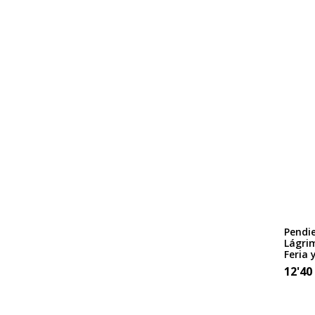
Pendi
Lágri
Feria 
12'40