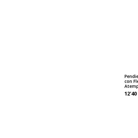
Pendi
con Fl
Atemp
12'40