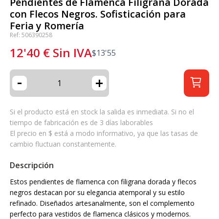
Pendientes de Flamenca Filigrana Dorada
con Flecos Negros. Sofisticación para
Feria y Romería
Ref: 506390258
12'40
€
Sin IVA
$
13'55
-
+
Si el producto está en stock la salida es inmediata. Si no el
tiempo de fabricación es de 3 días laborables
El precio en $ está a modo informativo, ya que las tasas de
cambio fluctuan constantemente.
Descripción
Estos pendientes de flamenca con filigrana dorada y flecos
negros destacan por su elegancia atemporal y su estilo
refinado. Diseñados artesanalmente, son el complemento
perfecto para vestidos de flamenca clásicos y modernos.