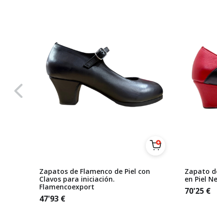
al Piel
Zapatos de Flamenco de Piel con
Zapato d
Clavos para iniciación.
en Piel N
Flamencoexport
70'25
€
47'93
€