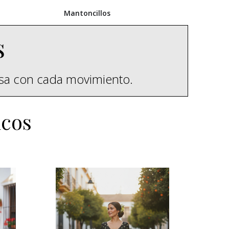
Mantoncillos
s
esa con cada movimiento.
icos