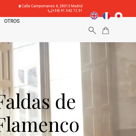
Calle Campomanes 4, 28013 Madrid
(+34) 91 542 72 51
OTROS