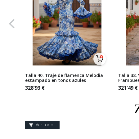
rado
Talla 40. Traje de flamenca Melodia
Talla 38.
estampado en tonos azules
Frambues
328'93
€
321'49
€
Ver todos