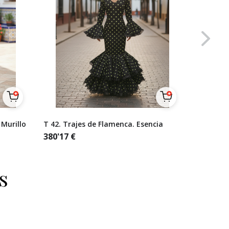
 Murillo
T 42. Trajes de Flamenca. Esencia
Talla 38
lunares 
380'17
€
naranjas
321'49
€
s