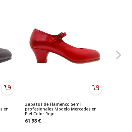
Zapatos de Flamenco Semi
Zapatos 
s en
profesionales Modelo Mercedes en
Beige Se
Piel Color Rojo.
61'98
€
61'98
€