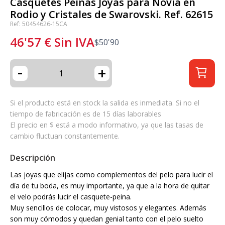
Casquetes Peinas Joyas para Novia en
Rodio y Cristales de Swarovski. Ref. 62615
Ref: 50454626-15CA
46'57
€
Sin IVA
$
50'90
-
+
Si el producto está en stock la salida es inmediata. Si no el
tiempo de fabricación es de 15 días laborables
El precio en $ está a modo informativo, ya que las tasas de
cambio fluctuan constantemente.
Descripción
Las joyas que elijas como complementos del pelo para lucir el
día de tu boda, es muy importante, ya que a la hora de quitar
el velo podrás lucir el casquete-peina.
Muy sencillos de colocar, muy vistosos y elegantes. Además
son muy cómodos y quedan genial tanto con el pelo suelto