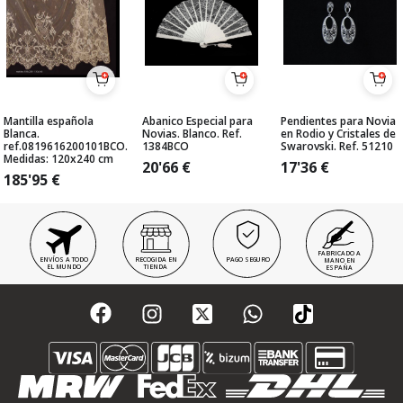
Mantilla española
Abanico Especial para
Pendientes para Novia
Blanca.
Novias. Blanco. Ref.
en Rodio y Cristales de
ref.0819616200101BCO.
1384BCO
Swarovski. Ref. 51210
Medidas: 120x240 cm
20'66
€
17'36
€
185'95
€
FABRICADO A
ENVÍOS A TODO
RECOGIDA EN
PAGO SEGURO
MANO EN
EL MUNDO
TIENDA
ESPAÑA