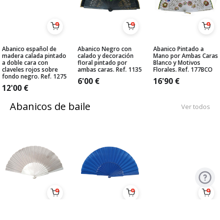
Abanico español de
Abanico Negro con
Abanico Pintado a
madera calada pintado
calado y decoración
Mano por Ambas Caras
a doble cara con
floral pintado por
Blanco y Motivos
claveles rojos sobre
ambas caras. Ref. 1135
Florales. Ref. 177BCO
fondo negro. Ref. 1275
6'00
€
16'90
€
12'00
€
Abanicos de baile
Ver todos
Pericón Económico
Pericón Económico
Abanico medio-