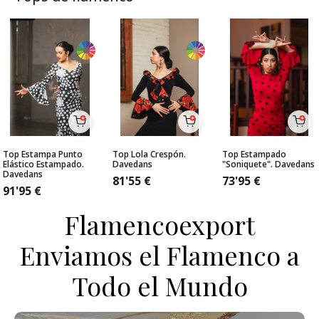
Top Estampa Punto
Top Lola Crespón.
Top Estampado
Elástico Estampado.
Davedans
"Soniquete". Davedans
Davedans
81'55
€
73'95
€
91'95
€
Flamencoexport
Enviamos el Flamenco a
Todo el Mundo