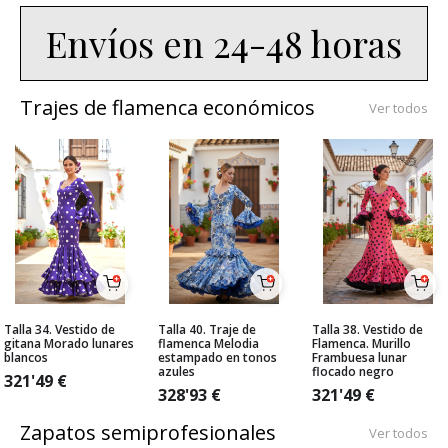
Envíos en 24-48 horas
Trajes de flamenca económicos
Ver todos
Talla 34. Vestido de
Talla 40. Traje de
Talla 38. Vestido de
gitana Morado lunares
flamenca Melodia
Flamenca. Murillo
blancos
estampado en tonos
Frambuesa lunar
azules
flocado negro
321'49
€
328'93
€
321'49
€
Zapatos semiprofesionales
Ver todos