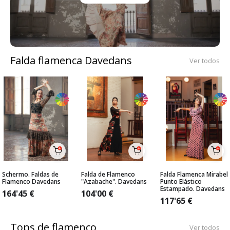
Falda flamenca Davedans
Ver todos
Schermo. Faldas de
Falda de Flamenco
Falda Flamenca Mirabel
Flamenco Davedans
"Azabache". Davedans
Punto Elástico
Estampado. Davedans
164'45
€
104'00
€
117'65
€
Tops de flamenco
Ver todos