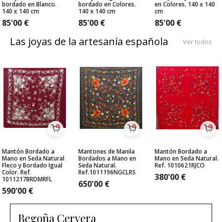
bordado en Blanco.
bordado en Colores.
en Colores. 140 x 140
140 x 140 cm
140 x 140 cm
cm
85'00
€
85'00
€
85'00
€
Las joyas de la artesanía española
Ver todos
Mantón Bordado a
Mantones de Manila
Mantón Bordado a
Mano en Seda Natural
Bordados a Mano en
Mano en Seda Natural.
Fleco y Bordado Igual
Seda Natural.
Ref. 1010621RJCO
Color. Ref.
Ref.1011196NGCLRS
380'00
€
1011217BRDMRFL
650'00
€
590'00
€
Begoña Cervera