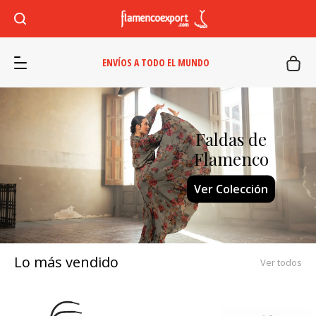
ENVÍOS A TODO EL MUNDO
Faldas de
Flamenco
Ver Colección
Lo más vendido
Ver todos