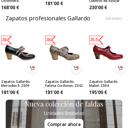
Cordonera
Cuentos de Azúcar
181'00
€
168'00
€
230'00
€
Zapatos profesionales Gallardo
Ver todos
38
38
35.5
Zapatos Gallardo.
Zapatos Gallardo.
Zapatos Gallardo.
Mercedes II. Z009
Fatima Cordones. Z042
Mabel. Z004
181'00
€
181'00
€
195'00
€
Nueva colección de faldas
Unidades limitadas
Comprar ahora