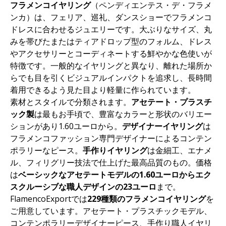
フラメンコイヤリング
（ペンディエンテス・デ・フラメ
ンカ）は、フェリア、巡礼、ダンスショーでフラメンコ
ドレスに合わせるジュエリーです。大ぶりなサイズ、丸
みを帯びたまたはティアドロップ型のフォルム、ドレス
やアクセサリーとコーディネートする鮮やかな色使いが
特徴です。一般的なイヤリングと異なり、離れた場所か
らでも目を引くビジュアルインパクトを追求し、長時間
着用できるよう見た目より軽量に作られています。
素材とスタイルで分類されます。
アセテート・プラスチ
ック製
は最もお手頃で、豊富なカラーと形状のバリエー
ションがあり1.60ユーロから。
デザイナーイヤリング
は
フラメンコファッション専門デザイナーによるコンテン
ポラリーなピース。
手作りイヤリング
は金細工、エナメ
ル、フィリグリー技法で仕上げた最高品質のもの。価格
は
ベーシックなアセテートモデルの1.60ユーロからエク
スクルーシブな職人デザインの23ユーロ
まで。
FlamencoExportでは
229種類のフラメンコイヤリング
を
ご用意しています。アセテート・プラスチックモデル、
コンテンポラリーデザイナーピース、手作り職人イヤリ