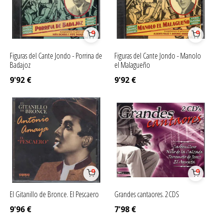
Figuras del Cante Jondo - Porrina de
Figuras del Cante Jondo - Manolo
Badajoz
el Malagueño
9'92
€
9'92
€
El Gitanillo de Bronce. El Pescaero
Grandes cantaores. 2CDS
9'96
€
7'98
€