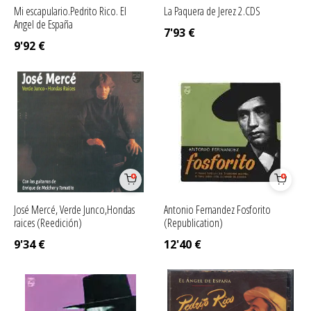
Mi escapulario.Pedrito Rico. El
La Paquera de Jerez 2.CDS
Angel de España
7'93
€
9'92
€
José Mercé, Verde Junco,Hondas
Antonio Fernandez Fosforito
raices (Reedición)
(Republication)
9'34
€
12'40
€