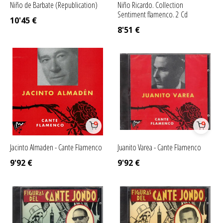
Niño de Barbate (Republication)
Niño Ricardo. Collection
Sentiment flamenco. 2 Cd
10'45
€
8'51
€
Jacinto Almaden - Cante Flamenco
Juanito Varea - Cante Flamenco
9'92
€
9'92
€