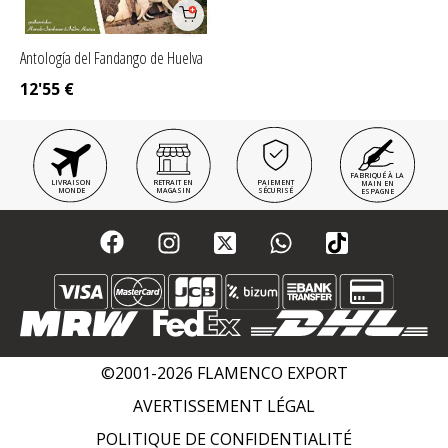
Antología del Fandango de Huelva
12'55
€
FABRIQUÉ À LA
LIVRAISON
RETRAIT EN
PAIEMENT
MAIN EN
MONDE
MAGASIN
SÉCURISÉ
ESPAGNE
©2001-2026 FLAMENCO EXPORT
AVERTISSEMENT LÉGAL
POLITIQUE DE CONFIDENTIALITÉ