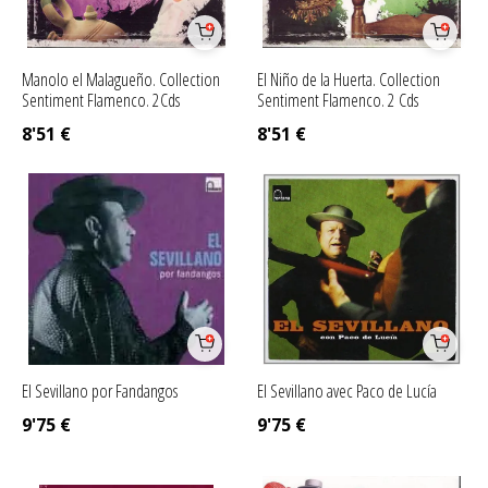
Manolo el Malagueño. Collection
El Niño de la Huerta. Collection
Sentiment Flamenco. 2Cds
Sentiment Flamenco. 2 Cds
8'51
€
8'51
€
El Sevillano por Fandangos
El Sevillano avec Paco de Lucía
9'75
€
9'75
€