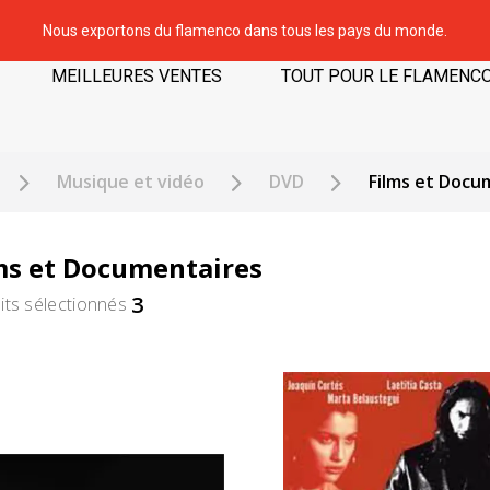
Nous exportons du flamenco dans tous les pays du monde.
MEILLEURES VENTES
TOUT POUR LE FLAMENC
Musique et vidéo
DVD
Films et Docu
ms et Documentaires
3
its sélectionnés