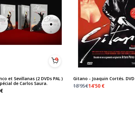
co et Sevillanas (2 DVDs PAL )
Gitano - Joaquin Cortés. DVD
pécial de Carlos Saura.
18'95€
14'50
€
€