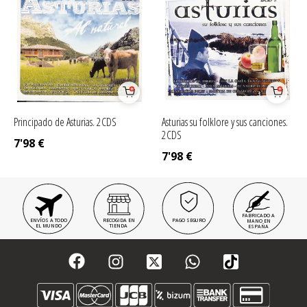
Principado de Asturias. 2CDS
Asturias su folklore y sus canciones.
2CDS
7'98
€
7'98
€
FABRICADO A
ENVÍOS A TODO
RECOGIDA EN
PAGO SEGURO
MANO EN
EL MUNDO
TIENDA
ESPAÑA