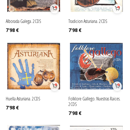
Alborada Galega. 2CDS
Tradicion Asturiana. 2CDS
7'98
€
7'98
€
Huella Asturiana. 2CDS
Folklore Gallego. Nuestras Raices.
2CDS
7'98
€
7'98
€