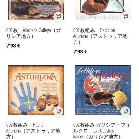
CD2枚 Alborada Gallega（ガ
CD2枚組み Tradicion
リシア地方）
Asturiana（アストゥリア地
方）
7'98
€
7'98
€
CD2枚組み Huella
CD2枚組み ガリシア・フォ
Asturiana（アストゥリア地
ルクロ－レ. Nuestras
方）
Raices（ガリシア地方）