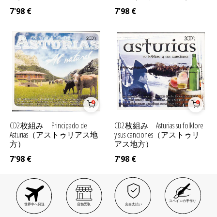
7'98
€
7'98
€
CD2枚組み Principado de
CD2枚組み Asturias su folklore
Asturias（アストゥリアス地
y sus canciones（アストゥリ
方）
アス地方）
7'98
€
7'98
€
スペインの手作り
世界中へ発送
店舗受取
安全支払い