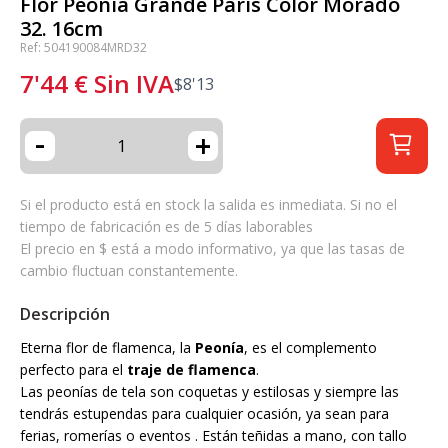
Flor Peonía Grande París Color Morado
32. 16cm
Ref: 504190084MRD32
7'44
€
Sin IVA
$
8'13
-
+
Si el producto está en stock la salida es inmediata. Si no el
tiempo de fabricación es de 5 días laborables
El precio en $ está a modo informativo, ya que las tasas de
cambio fluctuan constantemente.
Descripción
Eterna flor de flamenca, la
Peonía
, es el complemento
perfecto para el
traje de flamenca
.
Las peonías de tela son coquetas y estilosas y siempre las
tendrás estupendas para cualquier ocasión, ya sean para
ferias, romerías o eventos . Están teñidas a mano, con tallo