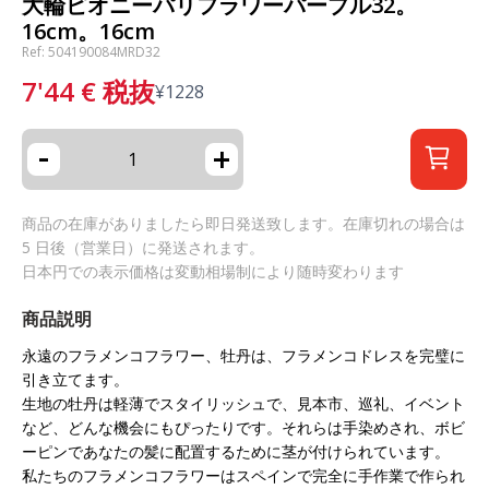
大輪ピオニーパリフラワーパープル32。
16cm。16cm
Ref: 504190084MRD32
7'44
€
税抜
¥
1228
-
+
商品の在庫がありましたら即日発送致します。在庫切れの場合は
5 日後（営業日）に発送されます。
日本円での表示価格は変動相場制により随時変わります
商品説明
永遠のフラメンコフラワー、牡丹は、フラメンコドレスを完璧に
引き立てます。
生地の牡丹は軽薄でスタイリッシュで、見本市、巡礼、イベント
など、どんな機会にもぴったりです。それらは手染めされ、ボビ
ーピンであなたの髪に配置するために茎が付けられています。
私たちのフラメンコフラワーはスペインで完全に手作業で作られ