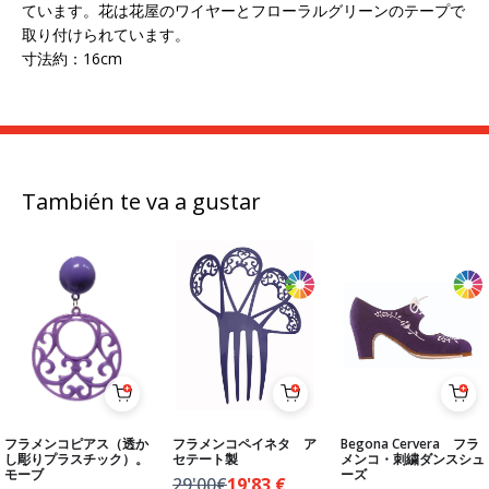
ています。花は花屋のワイヤーとフローラルグリーンのテープで
取り付けられています。
寸法約：16cm
También te va a gustar
フラメンコピアス（透か
フラメンコペイネタ ア
Begona Cervera フラ
し彫りプラスチック）。
セテート製
メンコ・刺繍ダンスシュ
モーブ
ーズ
29'00€
19'83
€