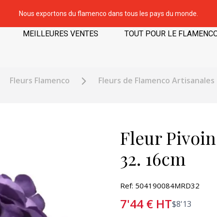
Nous exportons du flamenco dans tous les pays du monde.
MEILLEURES VENTES
TOUT POUR LE FLAMENC
Fleurs Flamenco
Fleurs de Flamenco Artisanales
Fleur Pivoin
32. 16cm
Ref: 504190084MRD32
7'44
€
HT
$
8'13