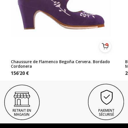
Chaussure de Flamenco Begoña Cervera. Bordado
B
Cordonera
M
156'20
€
2
RETRAIT EN
PAIEMENT
MAGASIN
SÉCURISÉ