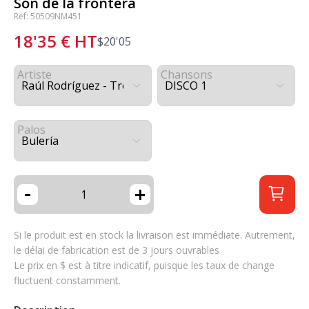
Son de la frontera
Ref: 50509NM451
18'35
€
HT
$
20'05
Artiste
Chansons
Palos
-
+
Si le produit est en stock la livraison est immédiate. Autrement,
le délai de fabrication est de 3 jours ouvrables
Le prix en $ est à titre indicatif, puisque les taux de change
fluctuent constamment.