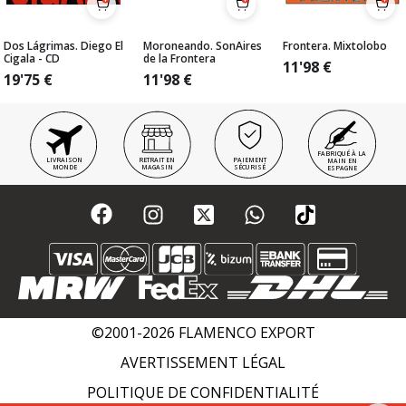
Dos Lágrimas. Diego El
Moroneando. SonAires
Frontera. Mixtolobo
Cigala - CD
de la Frontera
11'98
€
19'75
€
11'98
€
FABRIQUÉ À LA
LIVRAISON
RETRAIT EN
PAIEMENT
MAIN EN
MONDE
MAGASIN
SÉCURISÉ
ESPAGNE
©2001-2026 FLAMENCO EXPORT
AVERTISSEMENT LÉGAL
POLITIQUE DE CONFIDENTIALITÉ