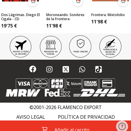
Dos Lágrimas. Diego El
Moroneando. SonAires
Frontera. Mixtolobo
Cigala - CD
de la Frontera
11'98
€
19'75
€
11'98
€
FABRICADO A
ENVÍOS A TODO
RECOGIDA EN
PAGO SEGURO
MANO EN
EL MUNDO
TIENDA
ESPAÑA
©2001-2026 FLAMENCO EXPORT
AVISO LEGAL
POLÍTICA DE PRIVACIDAD
POLÍTICA DE COOKIES
FLAMENCO WIKI
Añadir al carrito