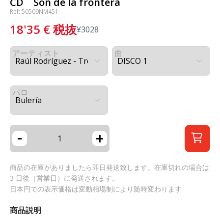
CD Son de la frontera
Ref: 50509NM451
18'35
€
税抜
¥
3028
アーティスト
曲
パロ
-
+
商品の在庫がありましたら即日発送致します。在庫切れの場合は
3 日後（営業日）に発送されます。
日本円での表示価格は変動相場制により随時変わります
商品説明