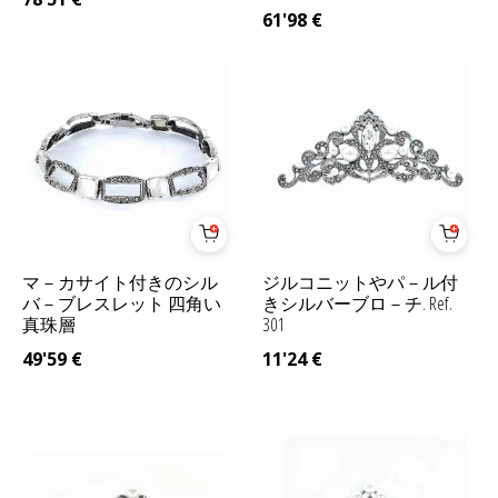
61'98
€
マ－カサイト付きのシル
ジルコニットやパ－ル付
バ－ブレスレット 四角い
きシルバーブロ－チ. Ref.
真珠層
301
49'59
€
11'24
€