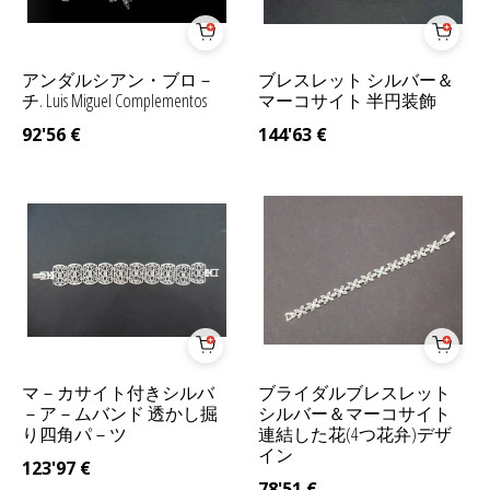
アンダルシアン・ブロ－
ブレスレット シルバー＆
チ. Luis Miguel Complementos
マーコサイト 半円装飾
92'56
€
144'63
€
マ－カサイト付きシルバ
ブライダルブレスレット
－ア－ムバンド 透かし掘
シルバー＆マーコサイト
り四角パ－ツ
連結した花(4つ花弁)デザ
イン
123'97
€
78'51
€