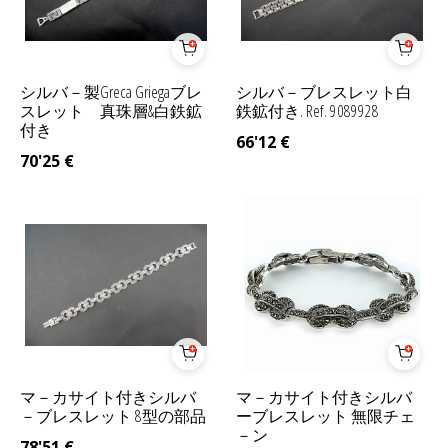
シルバ－製Greca Griegaブレ
シルバ－ブレスレット白
スレット 真珠層&白鉄鉱
鉄鉱付き. Ref. 9089928
付き
66'12
€
70'25
€
マ－カサイト付きシルバ
マ－カサイト付きシルバ
－ブレスレット 8型の部品
ーブレスレット 無限チェ
－ン
78'51
€