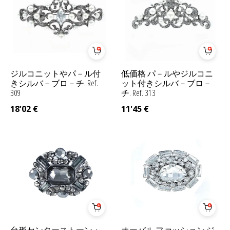
ジルコニットやパ－ル付
低価格 パ－ルやジルコニ
きシルバ－ブロ－チ. Ref.
ット付きシルバ－ブロ－
309
チ. Ref. 313
18'02
€
11'45
€