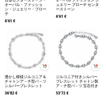
台形センターストーン・
オーバル ファッション ジ
オーバル・ファッショ
ュエリー ブローチ センタ
ン・ジュエリー・ブロー
ーストーン
チ
6'61
€
6'61
€
透かし模様ジルコニア＆
ジルコニア付きシルバー
チャトンア－チ型パ－ツ
ブレスレット チャトン製
シルバーブレスレット
ア－チ型パ－ツ 宝石付き
36'82
€
53'72
€