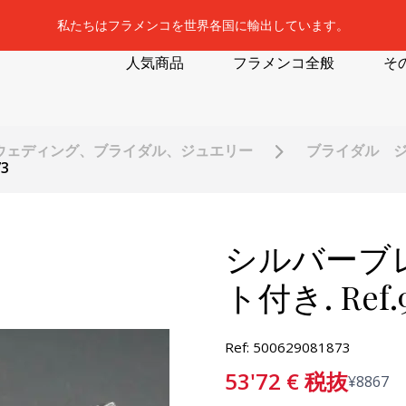
私たちはフラメンコを世界各国に輸出しています。
人気商品
フラメンコ全般
そ
ウェディング、ブライダル、ジュエリー
ブライダル 
3
シルバーブ
ト付き. Ref.9
Ref: 500629081873
53'72
€
税抜
¥
8867