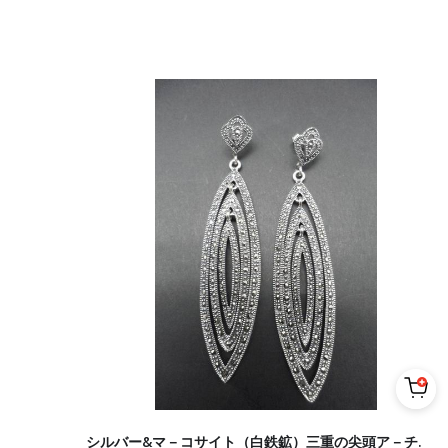
シルバー&マ－コサイト（白鉄鉱）三重の尖頭ア－チ.