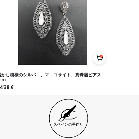
透かし模様のシルバ－、マ－コサイト、真珠層ピアス.
cm
4'38
€
スペインの手作り