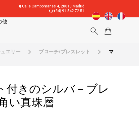
Calle Campomanes 4, 28013 Madrid
(+34) 91 542 72 51
の他
ジュエリー
ブローチ/ブレスレット
マ
ト付きのシルバ－ブレ
四角い真珠層