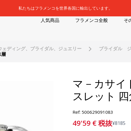
私たちはフラメンコを世界各国に輸出しています。
人気商品
フラメンコ全般
そ
ウェディング、ブライダル、ジュエリー
ブライダル 
珠層
マ－カサイ
スレット 
Ref: 500629091083
49'59
€
税抜
¥
8185