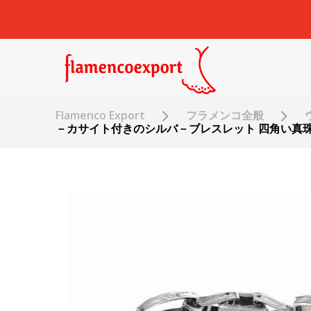
Flamenco Export
フラメンコ全般
－カサイト付きのシルバ－ブレスレット 四角い真