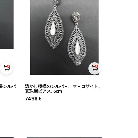
長シルバ
透かし模様のシルバ－、マ－コサイト、
真珠層ピアス. 6cm
74'38
€