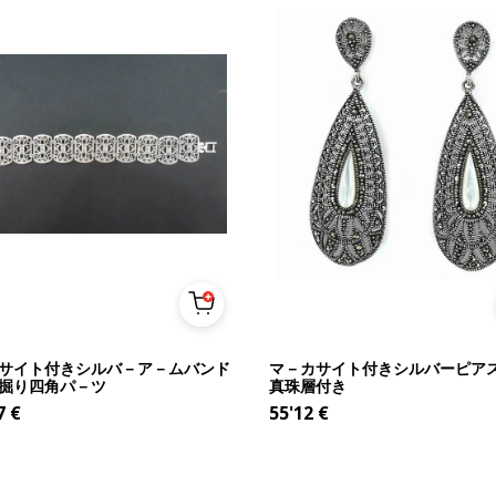
サイト付きシルバ－ア－ムバンド
マ－カサイト付きシルバーピアス
掘り四角パ－ツ
真珠層付き
7
€
55'12
€