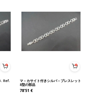
Ref.
マ－カサイト付きシルバ－ブレスレット
8型の部品
78'51
€