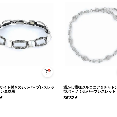
サイト付きのシルバ－ブレスレッ
透かし模様ジルコニア＆チャト
角い真珠層
型パ－ツ シルバーブレスレット
€
36'82
€