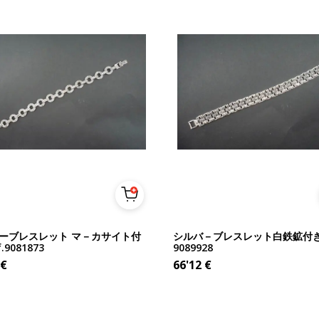
ーブレスレット マ－カサイト付
シルバ－ブレスレット白鉄鉱付き. 
f.9081873
9089928
€
66'12
€