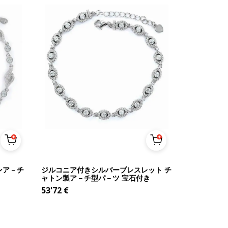
ンア－チ
ジルコニア付きシルバーブレスレット チ
ャトン製ア－チ型パ－ツ 宝石付き
53'72
€