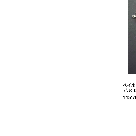
ペイネ
デル:
115'7