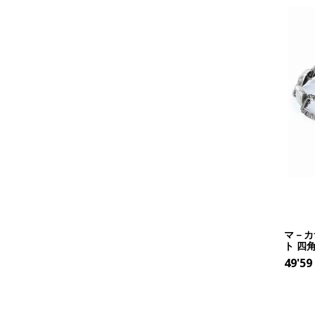
マ－カ
ト 四
49'59