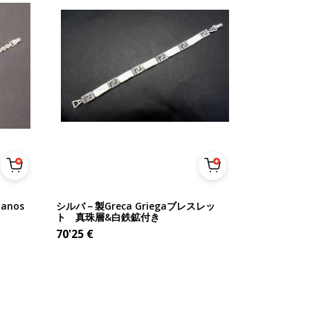
anos
シルバ－製Greca Griegaブレスレッ
ト 真珠層&白鉄鉱付き
70'25
€