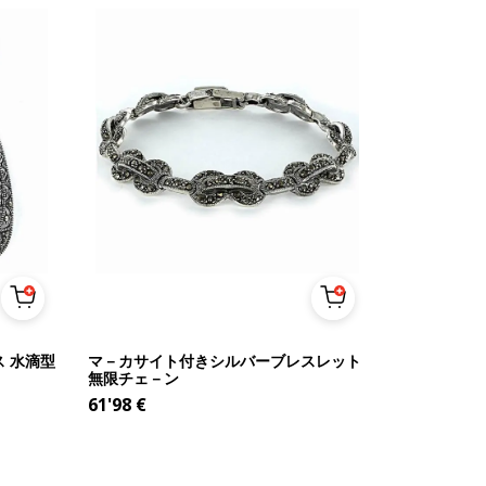
 水滴型
マ－カサイト付きシルバーブレスレット
無限チェ－ン
61'98
€