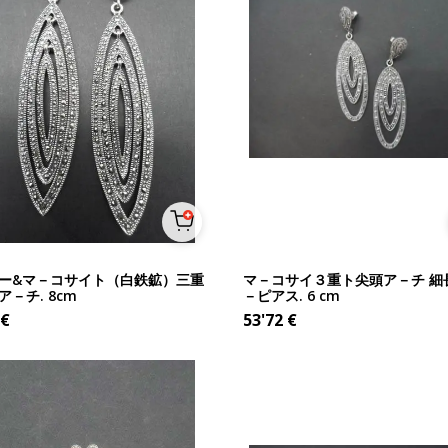
ー&マ－コサイト（白鉄鉱）三重
マ－コサイ３重ト尖頭ア－チ 細
－チ. 8cm
－ピアス. 6 cm
€
53'72
€