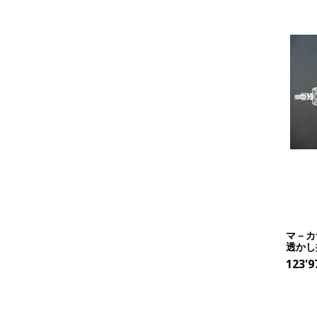
マ－カ
透かし
123'9