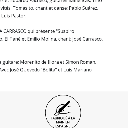
z et Eduardo Pacheco, guitares flamencas; Tino
vités: Tomasito, chant et danse; Pablo Suárez,
 Luis Pastor.
A CARRASCO qui présente "Suspiro
El Tané et Emilio Molina, chant; José Carrasco,
 guitare; Morenito de Illora et Simon Roman,
vec José QUevedo "Bolita" et Luis Mariano
FABRIQUÉ À LA
MAIN EN
ESPAGNE