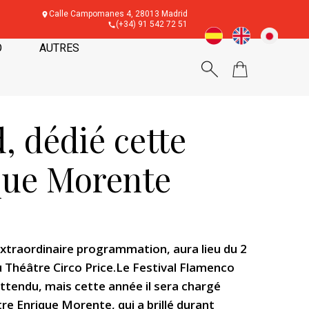
Calle Campomanes 4, 28013 Madrid
(+34) 91 542 72 51
O
AUTRES
, dédié cette
que Morente
extraordinaire programmation, aura lieu du 2
u Théâtre Circo Price.Le Festival Flamenco
ttendu, mais cette année il sera chargé
re Enrique Morente, qui a brillé durant