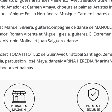
bierto. Miguel Hernández Flamenco" Avec Salvador Gutiérre
rio Amador et Carmen Amaya, choeurs et palmas. Artistes in
tion scénique: Emilio Hernández. Musique: Carmen Linares et
ec Manuel Silveira, guitareCompagnie de danse de MANUEL
Roman VIcente et Miguel Iglesia, guitares; El Extremeño, 
s, ANtonio Molina et Juan Salguero, danse
ncert TOMATITO "Luz de Guia"Avec Cristobal Santiago, 2ème
da, percussion; José Maya, danseMARINA HEREDIA "Marina"A
choeurs et palmas.
RETRAIT EN
PAIEMENT
MAGASIN
SÉCURISÉ