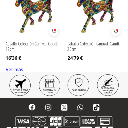
Caballo Colección Carnival. Gaudí.
Caballo Colección Carnival. Gaudí.
12cm
20cm
16'36
€
24'79
€
Ver más
FABRICADO A
ENVÍOS A TODO
RECOGIDA EN
PAGO SEGURO
MANO EN
EL MUNDO
TIENDA
ESPAÑA