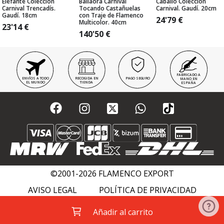
Elefante Colección
Bailaora Carnival
Caballo Colección
Carnival Trencadís.
Tocando Castañuelas
Carnival. Gaudí. 20cm
Gaudí. 18cm
con Traje de Flamenco
24'79
€
Multicolor. 40cm
23'14
€
140'50
€
FABRICADO A
ENVÍOS A TODO
RECOGIDA EN
PAGO SEGURO
MANO EN
EL MUNDO
TIENDA
ESPAÑA
©2001-2026 FLAMENCO EXPORT
AVISO LEGAL
POLÍTICA DE PRIVACIDAD
POLÍTICA DE COOKIES
FLAMENCO WIKI
Añadir al carrito
ACADEMIAS