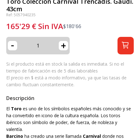
Toro Colección Carnival Trencadis. Gaudí.
43cm
Ref: 5057940235
165'29
€
Sin IVA
$
180'66
-
+
Si el producto está en stock la salida es inmediata. Si no el
tiempo de fabricación es de 5 días laborables
El precio en $ está a modo informativo, ya que las tasas de
cambio fluctuan constantemente.
Descripción
El
Toro
es uno de los símbolos españoles más conocido y se
ha convertido en icono de la cultura española. Los toros
ibéricos son símbolo de poder, de fuerza, de nobleza y
valentía.
Barcino
ha creado una serie llamada
Carnival
donde nos