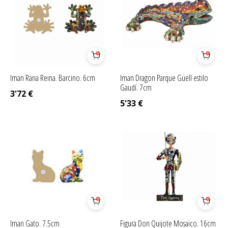
Iman Rana Reina. Barcino. 6cm
Iman Dragon Parque Güell estilo
Gaudí. 7cm
3'72
€
5'33
€
Iman Gato. 7.5cm
Figura Don Quijote Mosaico. 16cm