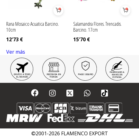
Rana Mosaico Acuatica Barcino.
Salamandra Flores. Trencadis.
10cm
Barcino. 17cm
12'73
€
15'70
€
Ver más
FABRICADO A
ENVÍOS A TODO
RECOGIDA EN
PAGO SEGURO
MANO EN
EL MUNDO
TIENDA
ESPAÑA
©2001-2026 FLAMENCO EXPORT