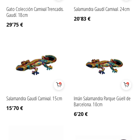
Gato Colección Carnival Trencadis.
Salamandra Gaudí Carnival. 24cm
Gaudí. 18cm
20'83
€
29'75
€
Salamandra Gaudí Carnival. 15cm
Imán Salamandra Parque Güell de
Barcelona. 10cm
15'70
€
6'20
€