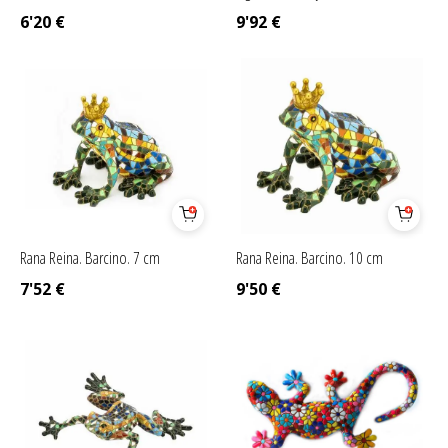
6'20
€
9'92
€
Rana Reina. Barcino. 7 cm
Rana Reina. Barcino. 10 cm
7'52
€
9'50
€