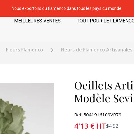
Nous exportons du flamenco dans tous les pays du monde.
MEILLEURES VENTES
TOUT POUR LE FLAMENC
Fleurs Flamenco
Fleurs de Flamenco Artisanales
Oeillets Art
Modèle Sevil
Ref: 5041916109VR79
4'13
€
HT
$
4'52