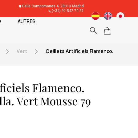
Calle Campomanes 4, 28013 Madrid
(+34) 91 542 72 51
O
AUTRES
Vert
Oeillets Artificiels Flamenco.
ificiels Flamenco.
la. Vert Mousse 79