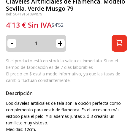
Claveles Artificiales de Flamenca. Modelo
Sevilla. Verde Musgo 79
Ref: 5041916109VR79
4'13
€
Sin IVA
$
4'52
-
+
Si el producto está en stock la salida es inmediata. Si no el
tiempo de fabricación es de 7 días laborables
El precio en $ está a modo informativo, ya que las tasas de
cambio fluctuan constantemente.
Descripción
Los claveles artificiales de tela son la opción perfecta como
complemento para vestir de flamenca. Es el accesorio más
vistoso para el pelo. Y si además juntas 2 ó 3 crearás un
ramillete muy vistoso.
Medidas: 12cm.