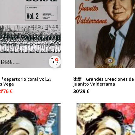
epertorio coral Vol.2』
楽譜 Grandes Creaciones de
s Vega
Juanito Valderrama
4'76
€
30'29
€