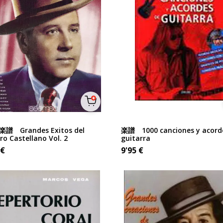
譜 Grandes Exitos del
楽譜 1000 canciones y acord
o Castellano Vol. 2
guitarra
€
9'95
€