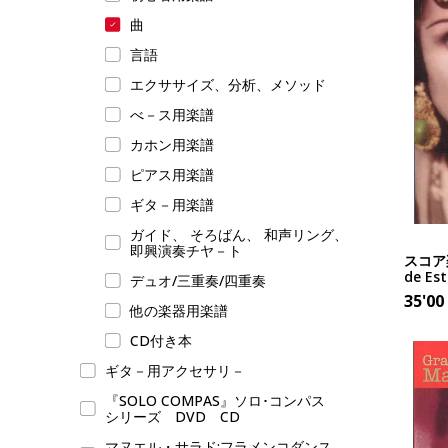
曲
言語
エクササイズ、分析、メソッド
べ－ス用楽譜
カホン用楽譜
ピアス用楽譜
ギタ－用楽譜
ガイド、 そろばん、 和声リング、
即興演奏チヤ－ト
スコア楽
de Est
デュオ/三重奏/四重奏
35'00
他の楽器用楽譜
CD付き本
ギタ－用アクセサリ－
『SOLO COMPAS』ソロ･コンパス
シリーズ DVD CD
マヌエル・サラド:フラメンコダンス,