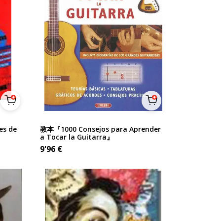
es de
教本『1000 Consejos para Aprender
a Tocar la Guitarra』
9'96
€