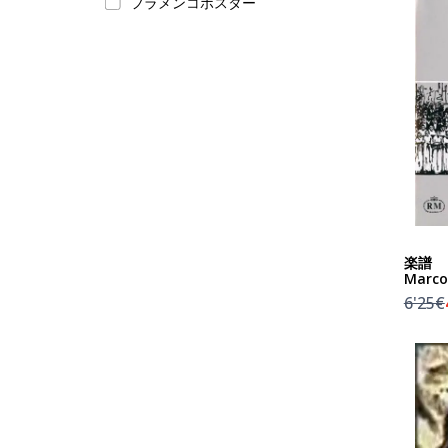
フラメンコポスター
楽譜 『R
Marco
6'25€