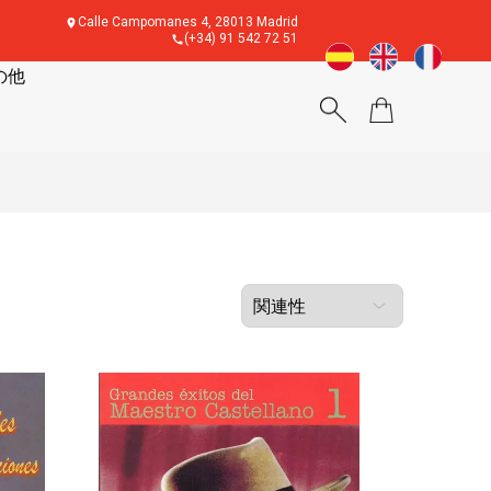
Calle Campomanes 4, 28013 Madrid
(+34) 91 542 72 51
の他