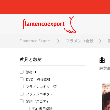
Flamenco Export
フラメンコ全般
曲
教具と教材
厳選
教材CD
DVD VHS教材
フラメンコギタ－弦
フラメンコギタ－
楽譜（スコア）
初心者用楽譜