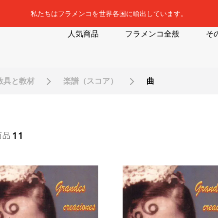
私たちはフラメンコを世界各国に輸出しています。
人気商品
フラメンコ全般
そ
教具と教材
楽譜（スコア）
曲
11
商品