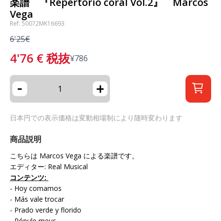
楽譜 『Repertorio coral Vol.2』 Marcos
Vega
Ref: 50072MK16693
6'25€
4'76
€
税抜
¥
786
-
+
日本円での表示価格は変動相場制により随時変わります
商品説明
こちらは Marcos Vega による楽譜です。
エディター: Real Musical
コンテンツ:
- Hoy comamos
- Más vale trocar
- Prado verde y florido
- Pópule meus