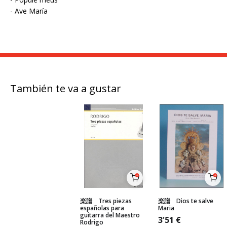
- Ave María
También te va a gustar
楽譜 Tres piezas
楽譜 Dios te salve
españolas para
Maria
guitarra del Maestro
3'51
€
Rodrigo