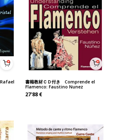
Rafael
書籍教材ＣＤ付き Comprende el
Flamenco: Faustino Nunez
27'88
€