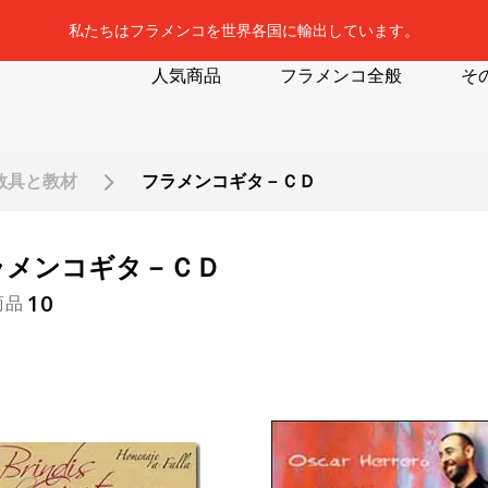
私たちはフラメンコを世界各国に輸出しています。
人気商品
フラメンコ全般
そ
教具と教材
フラメンコギタ－ＣＤ
ラメンコギタ－ＣＤ
10
商品