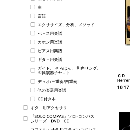
曲
言語
エクササイズ、分析、メソッド
べ－ス用楽譜
カホン用楽譜
ピアス用楽譜
ギタ－用楽譜
ガイド、 そろばん、 和声リング、
即興演奏チヤ－ト
ＣＤ Br
Herre
デュオ/三重奏/四重奏
10'17
他の楽器用楽譜
CD付き本
ギタ－用アクセサリ－
『SOLO COMPAS』ソロ･コンパス
シリーズ DVD CD
マヌエル・サラド:フラメンコダンス,