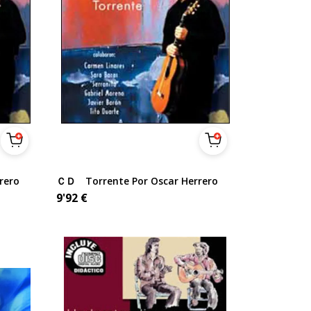
rero
ＣＤ Torrente Por Oscar Herrero
9'92
€