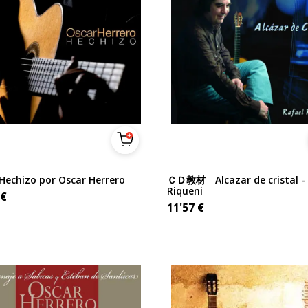
chizo por Oscar Herrero
ＣＤ教材 Alcazar de cristal - 
Riqueni
€
11'57
€