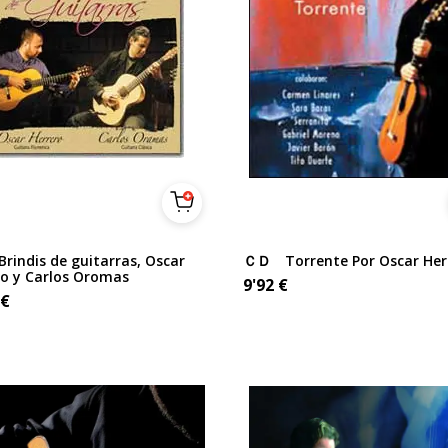
indis de guitarras, Oscar
ＣＤ Torrente Por Oscar Her
ro y Carlos Oromas
9'92
€
€