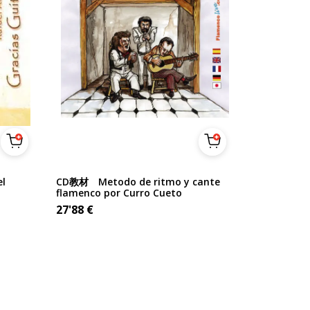
l
CD教材 Metodo de ritmo y cante
flamenco por Curro Cueto
27'88
€