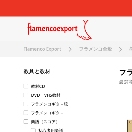
Flamenco Export
フラメンコ全般
フ
教具と教材
厳選
教材CD
DVD VHS教材
フラメンコギタ－弦
フラメンコギタ－
楽譜（スコア）
初心者用楽譜