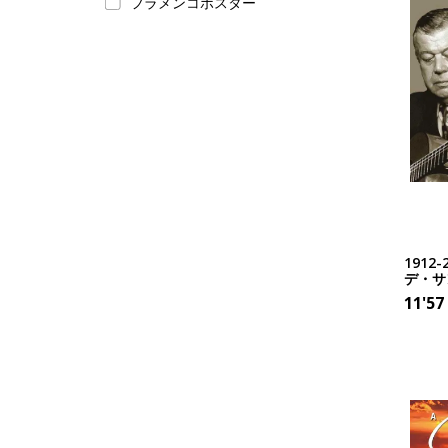
フラメンコポスター
191
デ・サ
11'57