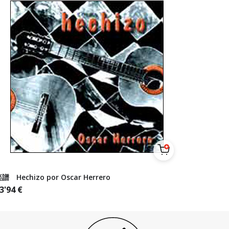
譜 Hechizo por Oscar Herrero
3'94
€