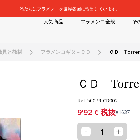
私たちはフラメンコを世界各国に輸出しています。
人気商品
フラメンコ全般
そ
教具と教材
フラメンコギタ－ＣＤ
ＣＤ Torrent
ＣＤ Torrent
Ref: 50079-CD002
9'92
€
税抜
¥
1637
-
+