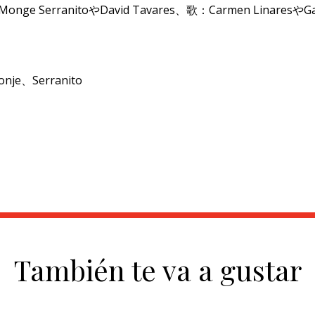
 Monge Serranito
や
David Tavares
、歌：
Carmen Linares
や
G
onje、Serranito
También te va a gustar