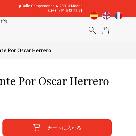
Calle Campomanes 4, 28013 Madrid
(+34) 91 542 72 51
の他
e Por Oscar Herrero
e Por Oscar Herrero
カートに入れる