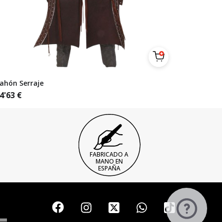
ahón Serraje
4'63
€
FABRICADO A
MANO EN
ESPAÑA