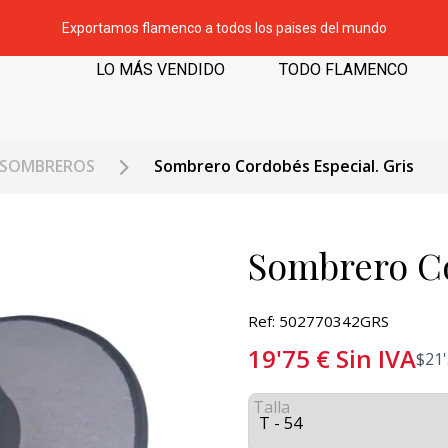
Exportamos flamenco a todos los paises del mundo
LO MÁS VENDIDO
TODO FLAMENCO
SOMBREROS
Sombrero Cordobés Especial. Gris
Sombrero Co
Ref: 502770342GRS
19'75
€
Sin IVA
$
21
Talla