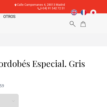
Calle Campomanes 4, 28013 Madrid
(+34) 91 542 72 51
OTROS
rdobés Especial. Gris
'59