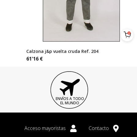
Calzona j&p vuelta cruda Ref. 204
61'16
€
ENVÍOS A TODO
EL MUNDO
Acceso mayoristas
Contacto