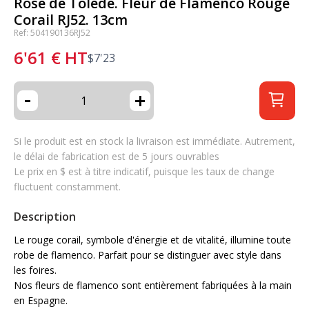
Rose de Tolède. Fleur de Flamenco Rouge
Corail RJ52. 13cm
Ref: 504190136RJ52
6'61
€
HT
$
7'23
-
+
Si le produit est en stock la livraison est immédiate. Autrement,
le délai de fabrication est de 5 jours ouvrables
Le prix en $ est à titre indicatif, puisque les taux de change
fluctuent constamment.
Description
Le rouge corail, symbole d'énergie et de vitalité, illumine toute
robe de flamenco. Parfait pour se distinguer avec style dans
les foires.
Nos fleurs de flamenco sont entièrement fabriquées à la main
en Espagne.