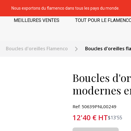
Nous exportons du flamenco dans tous les pays du monde.
MEILLEURES VENTES
TOUT POUR LE FLAMENC
Boucles d'oreilles Flamenco
Boucles d'oreilles f
Boucles d'or
modernes en 
Ref: 50639PNL00249
12'40
€
HT
$
13'55