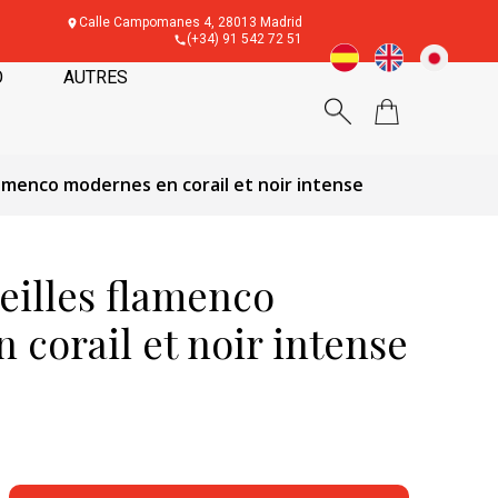
Calle Campomanes 4, 28013 Madrid
(+34) 91 542 72 51
O
AUTRES
lamenco modernes en corail et noir intense
eilles flamenco
corail et noir intense