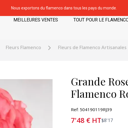
Nous exportons du flamenco dans tous les pays du monde.
MEILLEURES VENTES
TOUT POUR LE FLAMENC
Fleurs Flamenco
Fleurs de Flamenco Artisanales
Grande Rose
Flamenco Ro
Ref: 504190119RJ39
7'48
€
HT
$
8'17