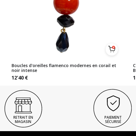
Boucles d'oreilles flamenco modernes en corail et
C
noir intense
B
12'40
€
1
RETRAIT EN
PAIEMENT
MAGASIN
SÉCURISÉ