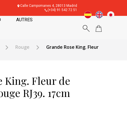
Calle Campomanes 4, 28013 Madrid
(+34) 91 542 72 51
O
AUTRES
Rouge
Grande Rose King. Fleur
 King. Fleur de
uge RJ39. 17cm