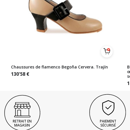
Chaussures de flamenco Begoña Cervera. Trajín
B
œ
130'58
€
s
1
RETRAIT EN
PAIEMENT
MAGASIN
SÉCURISÉ