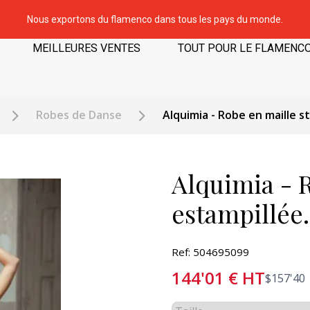
Nous exportons du flamenco dans tous les pays du monde.
MEILLEURES VENTES
TOUT POUR LE FLAMENC
Robes de Danse
Alquimia - Robe en maille 
Alquimia - R
estampillée
Ref: 504695099
144'01
€
HT
$
157'40