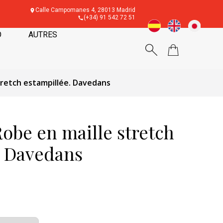
Calle Campomanes 4, 28013 Madrid
(+34) 91 542 72 51
O
AUTRES
stretch estampillée. Davedans
obe en maille stretch
. Davedans