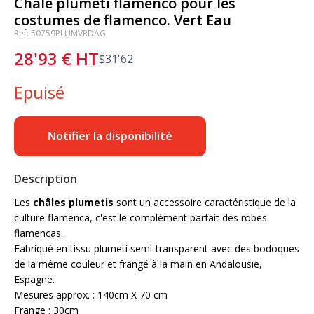
Châle plumeti flamenco pour les
costumes de flamenco. Vert Eau
Ref: 50759PLUMVRDAG
28'93
€
HT
$
31'62
Epuisé
Notifier la disponibilité
Description
Les
châles plumetis
sont un accessoire caractéristique de la
culture flamenca, c'est le complément parfait des robes
flamencas.
Fabriqué en tissu plumeti semi-transparent avec des bodoques
de la même couleur et frangé à la main en Andalousie,
Espagne.
Mesures approx. : 140cm X 70 cm
Frange : 30cm