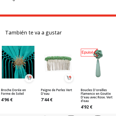
También te va a gustar
Epuisé
Broche Dorée en
Peigne de Perles Vert
Boucles D'oreilles
Forme de Soleil
D'eau
Flamenco en Goutte
D'eau avec Rose. Vert
4'96
€
7'44
€
d'eau
4'92
€