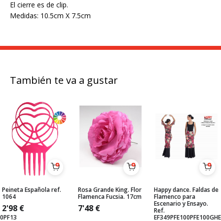
El cierre es de clip.
Medidas: 10.5cm X 7.5cm
También te va a gustar
Peineta Española ref.
Rosa Grande King. Flor
Happy dance. Faldas de
1064
Flamenca Fucsia. 17cm
Flamenco para
Escenario y Ensayo.
2'98
€
7'48
€
Ref.
0PF13
EF349PFE100PFE100GH