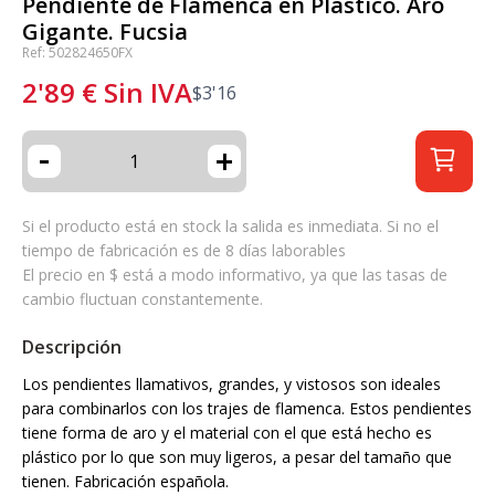
Pendiente de Flamenca en Plástico. Aro
Gigante. Fucsia
Ref: 502824650FX
2'89
€
Sin IVA
$
3'16
-
+
Si el producto está en stock la salida es inmediata. Si no el
tiempo de fabricación es de 8 días laborables
El precio en $ está a modo informativo, ya que las tasas de
cambio fluctuan constantemente.
Descripción
Los pendientes llamativos, grandes, y vistosos son ideales
para combinarlos con los trajes de flamenca. Estos pendientes
tiene forma de aro y el material con el que está hecho es
plástico por lo que son muy ligeros, a pesar del tamaño que
tienen. Fabricación española.