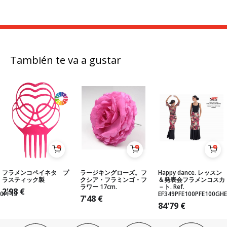
También te va a gustar
フラメンコペイネタ プ
ラージキングローズ。フ
Happy dance. レッスン
ラスティック製
クシア・フラミンゴ・フ
＆発表会フラメンコスカ
ラワー 17cm.
－ト. Ref.
2'98
€
0PF13
EF349PFE100PFE100GH
7'48
€
84'79
€