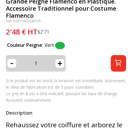
Grande Peigne Flamenco en Plastique.
Accessoire Traditionnel pour Costume
Flamenco
Ref: 50810401GRD35
2'48
€
HT
$
2'71
Couleur Peigne:
Vert
-
+
Si le produit est en stock la livraison est immédiate. Autrement,
le délai de fabrication est de 3 jours ouvrables
Le prix en $ est à titre indicatif, puisque les taux de change
fluctuent constamment.
Description
Rehaussez votre coiffure et arborez le