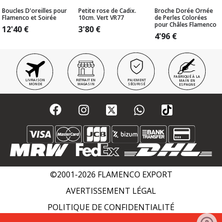
Boucles D'oreilles pour
Petite rose de Cadix.
Broche Dorée Ornée
Flamenco et Soirée
10cm. Vert VR77
de Perles Colorées
pour Châles Flamenco
12'40
€
3'80
€
4'96
€
FABRIQUÉ À LA
LIVRAISON
RETRAIT EN
PAIEMENT
MAIN EN
MONDE
MAGASIN
SÉCURISÉ
ESPAGNE
©2001-2026 FLAMENCO EXPORT
AVERTISSEMENT LÉGAL
POLITIQUE DE CONFIDENTIALITÉ